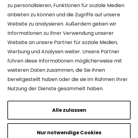
Kontakt
zu personalisieren, Funktionen für soziale Medien
Kangasniemen kunta
anbieten zu können und die Zugriffe auf unsere
Otto Mannisen tie 2
Website zu analysieren. Außerdem geben wir
51200 Kangasniemi
Informationen zu Ihrer Verwendung unserer
kirjaamo@kangasniemi.fi
Website an unsere Partner für soziale Medien,
Tel. 040 719 9370
Werbung und Analysen weiter. Unsere Partner
Y-tunnus 0164690-3
führen diese Informationen möglicherweise mit
weiteren Daten zusammen, die Sie ihnen
Geöffnet
bereitgestellt haben oder die sie im Rahmen Ihrer
Mo – Fr 9-15 Uhr.
Nutzung der Dienste gesammelt haben.
Alle zulassen
Seiten
Über Kangasniemi
Nur notwendige Cookies
Tourismus