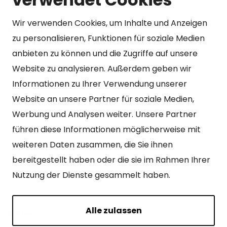
Wir verwenden Cookies, um Inhalte und Anzeigen
Kontakt
zu personalisieren, Funktionen für soziale Medien
Kangasniemen kunta
anbieten zu können und die Zugriffe auf unsere
Otto Mannisen tie 2
Website zu analysieren. Außerdem geben wir
51200 Kangasniemi
Informationen zu Ihrer Verwendung unserer
kirjaamo@kangasniemi.fi
Website an unsere Partner für soziale Medien,
Tel. 040 719 9370
Werbung und Analysen weiter. Unsere Partner
Y-tunnus 0164690-3
führen diese Informationen möglicherweise mit
weiteren Daten zusammen, die Sie ihnen
Geöffnet
bereitgestellt haben oder die sie im Rahmen Ihrer
Mo – Fr 9-15 Uhr.
Nutzung der Dienste gesammelt haben.
Alle zulassen
Seiten