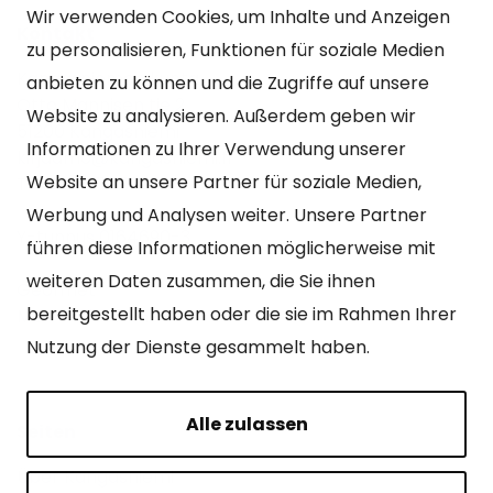
Wir verwenden Cookies, um Inhalte und Anzeigen
Kontakt
zu personalisieren, Funktionen für soziale Medien
Kangasniemen kunta
anbieten zu können und die Zugriffe auf unsere
Otto Mannisen tie 2
Website zu analysieren. Außerdem geben wir
51200 Kangasniemi
Informationen zu Ihrer Verwendung unserer
kirjaamo@kangasniemi.fi
Website an unsere Partner für soziale Medien,
Tel. 040 719 9370
Werbung und Analysen weiter. Unsere Partner
Y-tunnus 0164690-3
führen diese Informationen möglicherweise mit
weiteren Daten zusammen, die Sie ihnen
Geöffnet
bereitgestellt haben oder die sie im Rahmen Ihrer
Mo – Fr 9-15 Uhr.
Nutzung der Dienste gesammelt haben.
Alle zulassen
Seiten
Über Kangasniemi