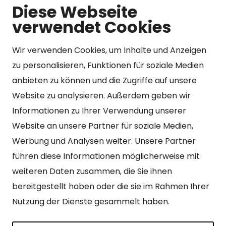
Show my cookie settings
Diese Webseite
verwendet Cookies
Wir verwenden Cookies, um Inhalte und Anzeigen
Kontakt
zu personalisieren, Funktionen für soziale Medien
Kangasniemen kunta
anbieten zu können und die Zugriffe auf unsere
Otto Mannisen tie 2
Website zu analysieren. Außerdem geben wir
51200 Kangasniemi
Informationen zu Ihrer Verwendung unserer
kirjaamo@kangasniemi.fi
Website an unsere Partner für soziale Medien,
Tel. 040 719 9370
Werbung und Analysen weiter. Unsere Partner
Y-tunnus 0164690-3
führen diese Informationen möglicherweise mit
weiteren Daten zusammen, die Sie ihnen
Geöffnet
bereitgestellt haben oder die sie im Rahmen Ihrer
Mo – Fr 9-15 Uhr.
Nutzung der Dienste gesammelt haben.