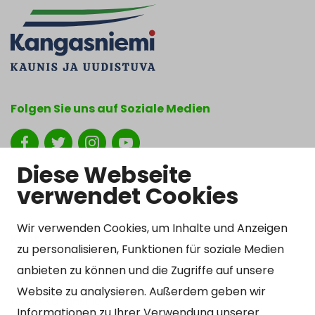
Folgen Sie uns auf Soziale Medien
Show my cookie settings
Diese Webseite
verwendet Cookies
Wir verwenden Cookies, um Inhalte und Anzeigen
Kontakt
zu personalisieren, Funktionen für soziale Medien
Kangasniemen kunta
anbieten zu können und die Zugriffe auf unsere
Otto Mannisen tie 2
Website zu analysieren. Außerdem geben wir
51200 Kangasniemi
Informationen zu Ihrer Verwendung unserer