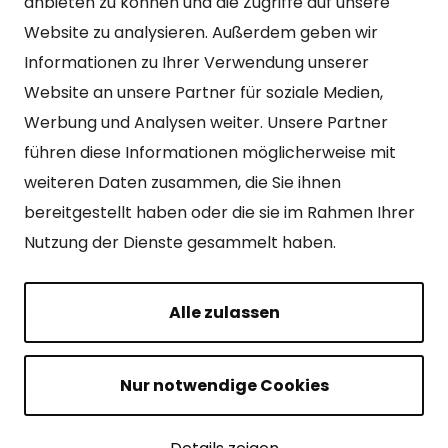
anbieten zu können und die Zugriffe auf unsere
Otto Mannisen tie 2
Website zu analysieren. Außerdem geben wir
51200 Kangasniemi
Informationen zu Ihrer Verwendung unserer
kirjaamo@kangasniemi.fi
Website an unsere Partner für soziale Medien,
Tel. 040 719 9370
Werbung und Analysen weiter. Unsere Partner
Y-tunnus 0164690-3
führen diese Informationen möglicherweise mit
weiteren Daten zusammen, die Sie ihnen
Geöffnet
bereitgestellt haben oder die sie im Rahmen Ihrer
Mo – Fr 9-15 Uhr.
Nutzung der Dienste gesammelt haben.
Alle zulassen
Seiten
Über Kangasniemi
Nur notwendige Cookies
Tourismus