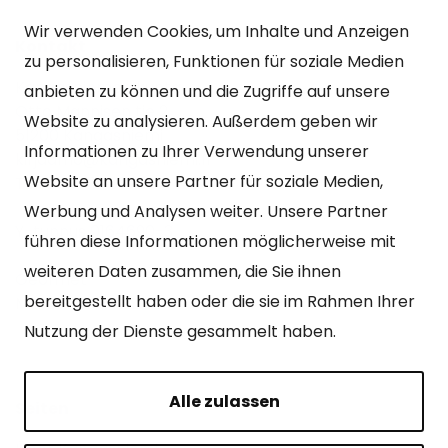
Wir verwenden Cookies, um Inhalte und Anzeigen
Kontakt
zu personalisieren, Funktionen für soziale Medien
Kangasniemen kunta
anbieten zu können und die Zugriffe auf unsere
Otto Mannisen tie 2
Website zu analysieren. Außerdem geben wir
51200 Kangasniemi
Informationen zu Ihrer Verwendung unserer
kirjaamo@kangasniemi.fi
Website an unsere Partner für soziale Medien,
Tel. 040 719 9370
Werbung und Analysen weiter. Unsere Partner
Y-tunnus 0164690-3
führen diese Informationen möglicherweise mit
weiteren Daten zusammen, die Sie ihnen
Geöffnet
bereitgestellt haben oder die sie im Rahmen Ihrer
Mo – Fr 9-15 Uhr.
Nutzung der Dienste gesammelt haben.
Alle zulassen
Seiten