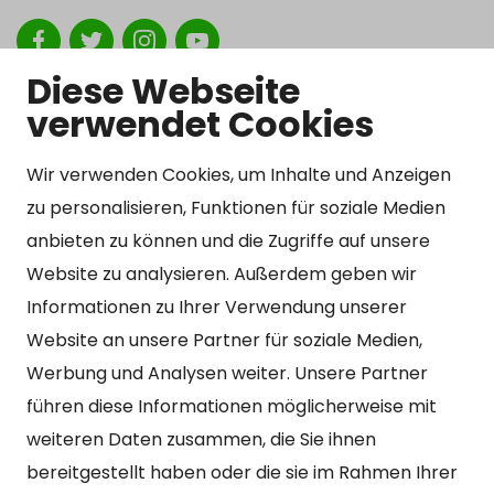
Show my cookie settings
Diese Webseite
verwendet Cookies
Wir verwenden Cookies, um Inhalte und Anzeigen
Kontakt
zu personalisieren, Funktionen für soziale Medien
Kangasniemen kunta
anbieten zu können und die Zugriffe auf unsere
Otto Mannisen tie 2
Website zu analysieren. Außerdem geben wir
51200 Kangasniemi
Informationen zu Ihrer Verwendung unserer
kirjaamo@kangasniemi.fi
Website an unsere Partner für soziale Medien,
Tel. 040 719 9370
Werbung und Analysen weiter. Unsere Partner
Y-tunnus 0164690-3
führen diese Informationen möglicherweise mit
weiteren Daten zusammen, die Sie ihnen
Geöffnet
bereitgestellt haben oder die sie im Rahmen Ihrer
Mo – Fr 9-15 Uhr.