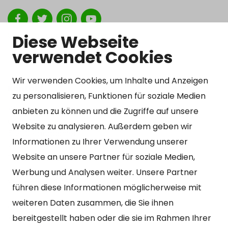
Show my cookie settings
Diese Webseite
verwendet Cookies
Wir verwenden Cookies, um Inhalte und Anzeigen
Kontakt
zu personalisieren, Funktionen für soziale Medien
Kangasniemen kunta
anbieten zu können und die Zugriffe auf unsere
Otto Mannisen tie 2
Website zu analysieren. Außerdem geben wir
51200 Kangasniemi
Informationen zu Ihrer Verwendung unserer
kirjaamo@kangasniemi.fi
Website an unsere Partner für soziale Medien,
Tel. 040 719 9370
Werbung und Analysen weiter. Unsere Partner
Y-tunnus 0164690-3
führen diese Informationen möglicherweise mit
weiteren Daten zusammen, die Sie ihnen
Geöffnet
bereitgestellt haben oder die sie im Rahmen Ihrer
Mo – Fr 9-15 Uhr.