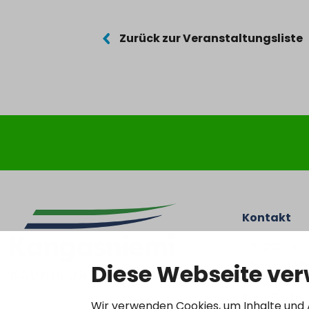
Zurück zur Veranstaltungsliste
Kontakt
Kangasniem
Otto Mannise
Diese Webseite ve
51200 Kanga
kirjaamo@ka
Wir verwenden Cookies, um Inhalte und A