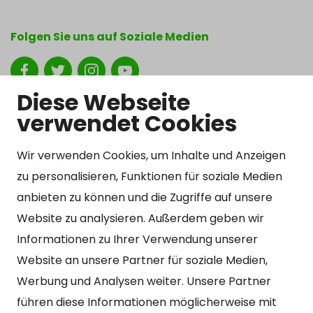
Folgen Sie uns auf Soziale Medien
Show my cookie settings
Diese Webseite
verwendet Cookies
Wir verwenden Cookies, um Inhalte und Anzeigen
Kontakt
zu personalisieren, Funktionen für soziale Medien
Kangasniemen kunta
anbieten zu können und die Zugriffe auf unsere
Otto Mannisen tie 2
Website zu analysieren. Außerdem geben wir
51200 Kangasniemi
Informationen zu Ihrer Verwendung unserer
kirjaamo@kangasniemi.fi
Website an unsere Partner für soziale Medien,
Tel. 040 719 9370
Werbung und Analysen weiter. Unsere Partner
Y-tunnus 0164690-3
führen diese Informationen möglicherweise mit