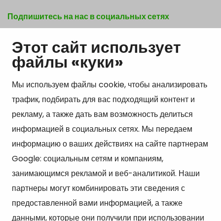
Подпишитесь на нас в социальных сетях
Этот сайт использует
Show my cookie settings
файлы «куки»
Мы используем файлы cookie, чтобы анализировать
трафик, подбирать для вас подходящий контент и
Kонтакт
рекламу, а также дать вам возможность делиться
Kangasniemen kunta
информацией в социальных сетях. Мы передаем
Otto Mannisen tie 2
информацию о ваших действиях на сайте партнерам
51200 Kangasniemi
Google: социальным сетям и компаниям,
kirjaamo@kangasniemi.fi
занимающимся рекламой и веб-аналитикой. Наши
Puh. 040 719 9370
партнеры могут комбинировать эти сведения с
Y-tunnus 0164690-3
предоставленной вами информацией, а также
данными, которые они получили при использовании