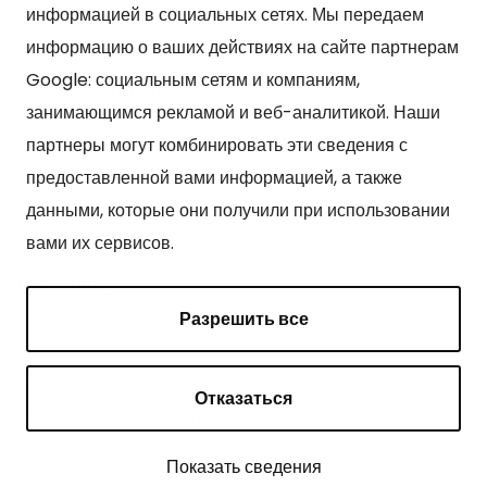
Kangasniemen kunta
информацией в социальных сетях. Мы передаем
Otto Mannisen tie 2
информацию о ваших действиях на сайте партнерам
51200 Kangasniemi
Google: социальным сетям и компаниям,
kirjaamo@kangasniemi.fi
занимающимся рекламой и веб-аналитикой. Наши
Puh. 040 719 9370
партнеры могут комбинировать эти сведения с
Y-tunnus 0164690-3
предоставленной вами информацией, а также
данными, которые они получили при использовании
вами их сервисов.
Cтраницы
Разрешить все
О Кангасниеми
Туризм
Отказаться
Интеграционная программа
Показать сведения