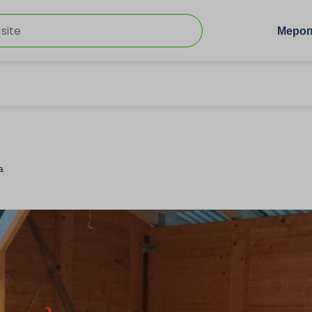
Мероп
а