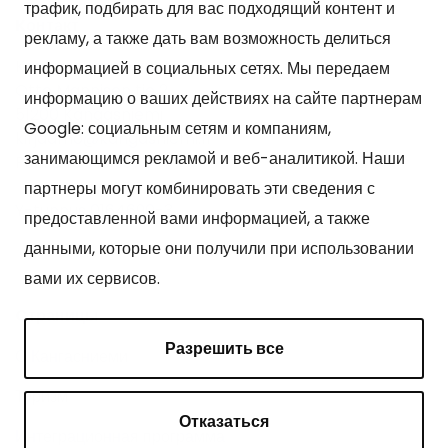
трафик, подбирать для вас подходящий контент и
Kонтакт
рекламу, а также дать вам возможность делиться
Kangasniemen kunta
информацией в социальных сетях. Мы передаем
Otto Mannisen tie 2
информацию о ваших действиях на сайте партнерам
51200 Kangasniemi
Google: социальным сетям и компаниям,
kirjaamo@kangasniemi.fi
занимающимся рекламой и веб-аналитикой. Наши
Puh. 040 719 9370
партнеры могут комбинировать эти сведения с
Y-tunnus 0164690-3
предоставленной вами информацией, а также
данными, которые они получили при использовании
вами их сервисов.
Cтраницы
Разрешить все
О Кангасниеми
Туризм
Отказаться
Интеграционная программа