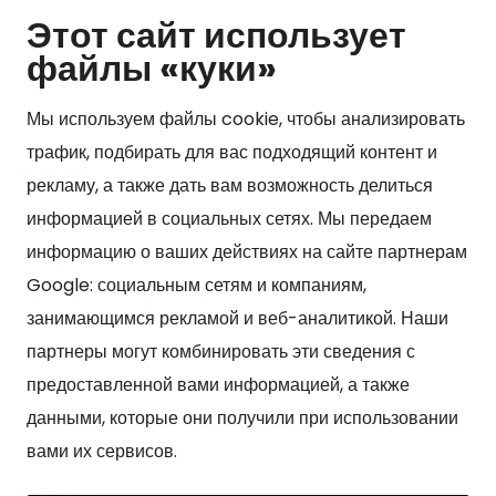
Этот сайт использует
Show my cookie settings
файлы «куки»
Мы используем файлы cookie, чтобы анализировать
трафик, подбирать для вас подходящий контент и
Kонтакт
рекламу, а также дать вам возможность делиться
Kangasniemen kunta
информацией в социальных сетях. Мы передаем
Otto Mannisen tie 2
информацию о ваших действиях на сайте партнерам
51200 Kangasniemi
Google: социальным сетям и компаниям,
kirjaamo@kangasniemi.fi
занимающимся рекламой и веб-аналитикой. Наши
Puh. 040 719 9370
партнеры могут комбинировать эти сведения с
Y-tunnus 0164690-3
предоставленной вами информацией, а также
данными, которые они получили при использовании
вами их сервисов.
Cтраницы