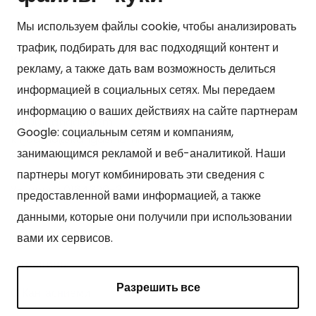
Мы используем файлы cookie, чтобы анализировать
трафик, подбирать для вас подходящий контент и
Kонтакт
рекламу, а также дать вам возможность делиться
Kangasniemen kunta
информацией в социальных сетях. Мы передаем
Otto Mannisen tie 2
информацию о ваших действиях на сайте партнерам
51200 Kangasniemi
Google: социальным сетям и компаниям,
kirjaamo@kangasniemi.fi
занимающимся рекламой и веб-аналитикой. Наши
Puh. 040 719 9370
партнеры могут комбинировать эти сведения с
Y-tunnus 0164690-3
предоставленной вами информацией, а также
данными, которые они получили при использовании
вами их сервисов.
Cтраницы
Разрешить все
О Кангасниеми