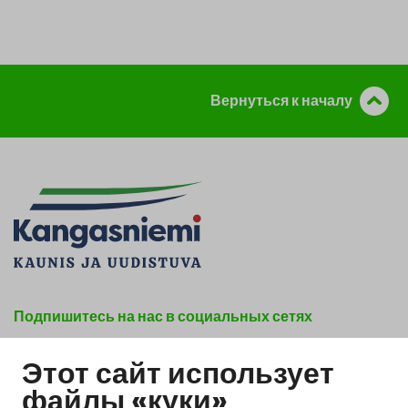
Вернуться к началу
Подпишитесь на нас в социальных сетях
Этот сайт использует
Show my cookie settings
файлы «куки»