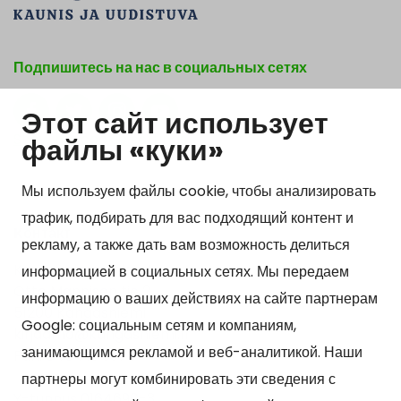
Подпишитесь на нас в социальных сетях
Этот сайт использует
Show my cookie settings
файлы «куки»
Мы используем файлы cookie, чтобы анализировать
трафик, подбирать для вас подходящий контент и
Kонтакт
рекламу, а также дать вам возможность делиться
Kangasniemen kunta
информацией в социальных сетях. Мы передаем
Otto Mannisen tie 2
информацию о ваших действиях на сайте партнерам
51200 Kangasniemi
Google: социальным сетям и компаниям,
kirjaamo@kangasniemi.fi
занимающимся рекламой и веб-аналитикой. Наши
Puh. 040 719 9370
партнеры могут комбинировать эти сведения с
Y-tunnus 0164690-3