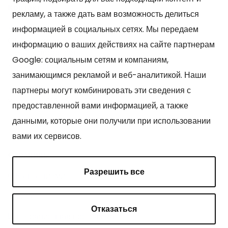
Kонтакт
рекламу, а также дать вам возможность делиться
Kangasniemen kunta
информацией в социальных сетях. Мы передаем
Otto Mannisen tie 2
информацию о ваших действиях на сайте партнерам
51200 Kangasniemi
Google: социальным сетям и компаниям,
kirjaamo@kangasniemi.fi
занимающимся рекламой и веб-аналитикой. Наши
Puh. 040 719 9370
партнеры могут комбинировать эти сведения с
Y-tunnus 0164690-3
предоставленной вами информацией, а также
данными, которые они получили при использовании
вами их сервисов.
Cтраницы
Разрешить все
О Кангасниеми
Туризм
Отказаться
Интеграционная программа