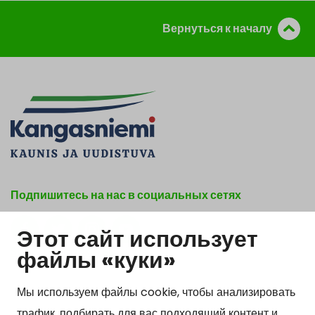
Вернуться к началу
Подпишитесь на нас в социальных сетях
Этот сайт использует
Show my cookie settings
файлы «куки»
Мы используем файлы cookie, чтобы анализировать
трафик, подбирать для вас подходящий контент и