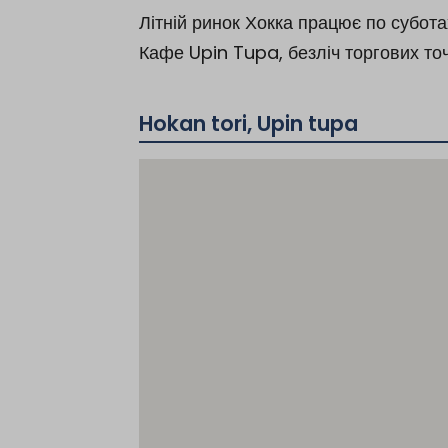
Літній ринок Хокка працює по суботах
Кафе Upin Tupa, безліч торгових точ
Hokan tori, Upin tupa