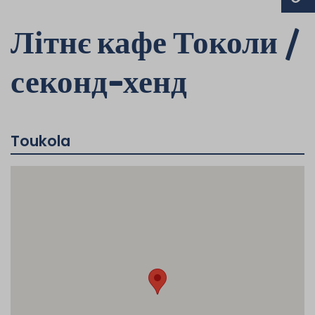
Літнє кафе Токоли /
секонд-хенд
Toukola