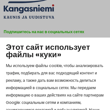
Подпишитесь на нас в социальных сетях
Этот сайт использует
Show my cookie settings
файлы «куки»
Мы используем файлы cookie, чтобы анализировать
трафик, подбирать для вас подходящий контент и
Kонтакт
рекламу, а также дать вам возможность делиться
Kangasniemen kunta
информацией в социальных сетях. Мы передаем
Otto Mannisen tie 2
информацию о ваших действиях на сайте партнерам
51200 Kangasniemi
Google: социальным сетям и компаниям,
kirjaamo@kangasniemi.fi
занимающимся рекламой и веб-аналитикой. Наши