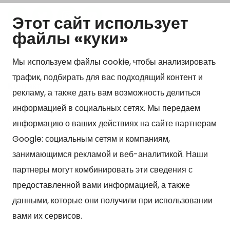
Этот сайт использует
Show my cookie settings
файлы «куки»
Мы используем файлы cookie, чтобы анализировать
трафик, подбирать для вас подходящий контент и
Kонтакт
рекламу, а также дать вам возможность делиться
Kangasniemen kunta
информацией в социальных сетях. Мы передаем
Otto Mannisen tie 2
информацию о ваших действиях на сайте партнерам
51200 Kangasniemi
Google: социальным сетям и компаниям,
kirjaamo@kangasniemi.fi
занимающимся рекламой и веб-аналитикой. Наши
Puh. 040 719 9370
партнеры могут комбинировать эти сведения с
Y-tunnus 0164690-3
предоставленной вами информацией, а также
данными, которые они получили при использовании
вами их сервисов.