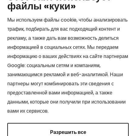
Show my cookie settings
файлы «куки»
Мы используем файлы cookie, чтобы анализировать
трафик, подбирать для вас подходящий контент и
Kонтакт
рекламу, а также дать вам возможность делиться
Kangasniemen kunta
информацией в социальных сетях. Мы передаем
Otto Mannisen tie 2
информацию о ваших действиях на сайте партнерам
51200 Kangasniemi
Google: социальным сетям и компаниям,
kirjaamo@kangasniemi.fi
занимающимся рекламой и веб-аналитикой. Наши
Puh. 040 719 9370
партнеры могут комбинировать эти сведения с
Y-tunnus 0164690-3
предоставленной вами информацией, а также
данными, которые они получили при использовании
вами их сервисов.
Cтраницы
Разрешить все
О Кангасниеми