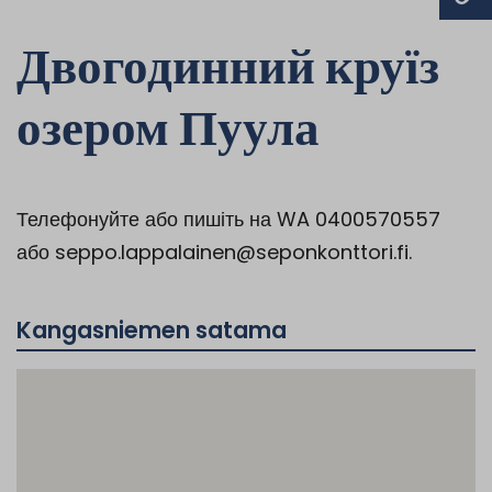
Двогодинний круїз
озером Пуула
Телефонуйте або пишіть на WA 0400570557
або seppo.lappalainen@seponkonttori.fi.
Kangasniemen satama