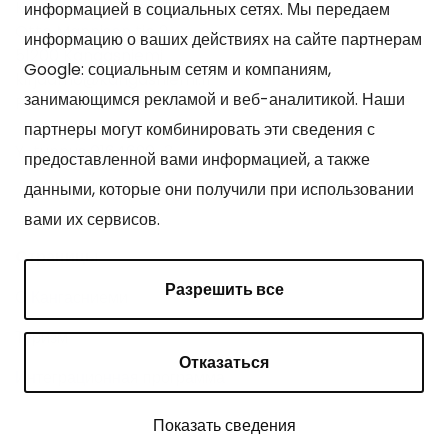
Kangasniemen kunta
информацией в социальных сетях. Мы передаем
Otto Mannisen tie 2
информацию о ваших действиях на сайте партнерам
51200 Kangasniemi
Google: социальным сетям и компаниям,
kirjaamo@kangasniemi.fi
занимающимся рекламой и веб-аналитикой. Наши
Puh. 040 719 9370
партнеры могут комбинировать эти сведения с
Y-tunnus 0164690-3
предоставленной вами информацией, а также
данными, которые они получили при использовании
вами их сервисов.
Cтраницы
Разрешить все
О Кангасниеми
Туризм
Отказаться
Интеграционная программа
Показать сведения