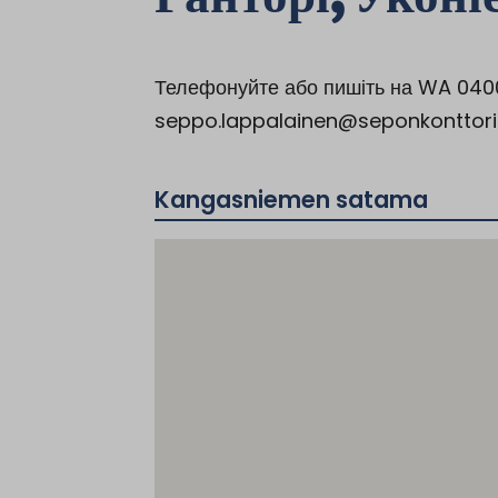
Телефонуйте або пишіть на WA 04
seppo.lappalainen@seponkonttori.f
Kangasniemen satama