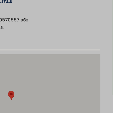
00570557 або
i.