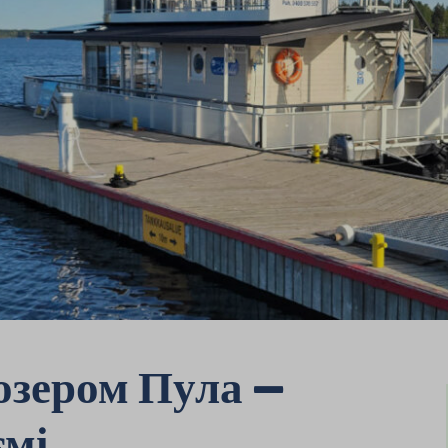
 озером Пула –
ємі