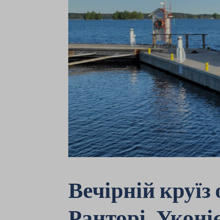
Вечірній круїз
Ранторі, Уконі