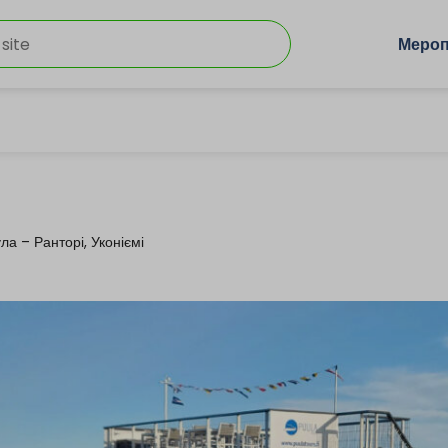
Мероп
ла – Ранторі, Уконіємі