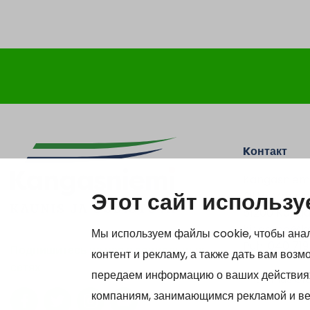
Kонтакт
Kangasniem
Этот сайт использу
Otto Mannise
51200 Kanga
kirjaamo@ka
Мы используем файлы cookie, чтобы анал
Puh. 040 719
Подпишитесь на нас в социальных
контент и рекламу, а также дать вам воз
сетях
передаем информацию о ваших действиях
Y-tunnus 01
компаниям, занимающимся рекламой и ве