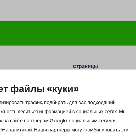
Cтраницы
en kunta
О Кангасниеми
ет файлы «куки»
n tie 2
Туризм
sniemi
ngasniemi.fi
изировать трафик, подбирать для вас подходящий
Интеграционная программ
 9370
можность делиться информацией в социальных сетях. Мы
 на сайте партнерам Google: социальным сетям и
64690-3
б-аналитикой. Наши партнеры могут комбинировать эти