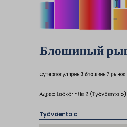
Блошиный ры
Суперпопулярный блошиный рынок в 
Адрес: Lääkärintie 2 (Työväentalo)
Työväentalo