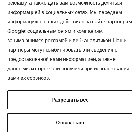
рекламу, а также дать вам возможность делиться
Kangasniemen kunta
информацией в социальных сетях. Мы передаем
Otto Mannisen tie 2
информацию о ваших действиях на сайте партнерам
51200 Kangasniemi
Google: социальным сетям и компаниям,
kirjaamo@kangasniemi.fi
занимающимся рекламой и веб-аналитикой. Наши
Puh. 040 719 9370
партнеры могут комбинировать эти сведения с
Y-tunnus 0164690-3
предоставленной вами информацией, а также
данными, которые они получили при использовании
вами их сервисов.
Cтраницы
Разрешить все
О Кангасниеми
Туризм
Отказаться
Интеграционная программа